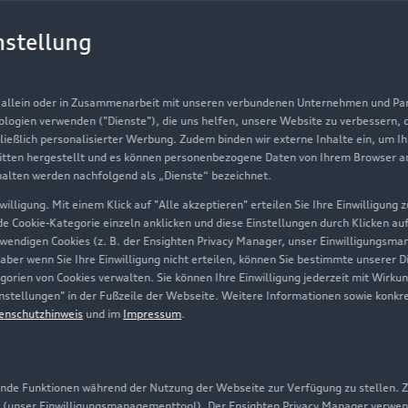
Gebrauchtwagen
G
nstellung
Finanzierung
Au
Aktionen & Angebote
m
, allein oder in Zusammenarbeit mit unseren verbundenen Unternehmen und Part
Geschäftskunden
nologien verwenden ("Dienste"), die uns helfen, unsere Website zu verbessern,
hließlich personalisierter Werbung. Zudem binden wir externe Inhalte ein, um I
tten hergestellt und es können personenbezogene Daten von Ihrem Browser an 
Über Audi
halten werden nachfolgend als „Dienste“ bezeichnet.
illigung. Mit einem Klick auf "Alle akzeptieren" erteilen Sie Ihre Einwilligung
Unternehmen
ede Cookie-Kategorie einzeln anklicken und diese Einstellungen durch Klicken au
twendigen Cookies (z. B. der Ensighten Privacy Manager, unser Einwilligungsma
Karriere
 aber wenn Sie Ihre Einwilligung nicht erteilen, können Sie bestimmte unserer 
orien von Cookies verwalten. Sie können Ihre Einwilligung jederzeit mit Wirku
Investor Relations
-Einstellungen" in der Fußzeile der Webseite. Weitere Informationen sowie ko
enschutzhinweis
und im
Impressum
.
Presse & Media Center
Datenschutz
Audi erleben
de Funktionen während der Nutzung der Webseite zur Verfügung zu stellen. Zu
 (unser Einwilligungsmanagementtool). Der Ensighten Privacy Manager verwen