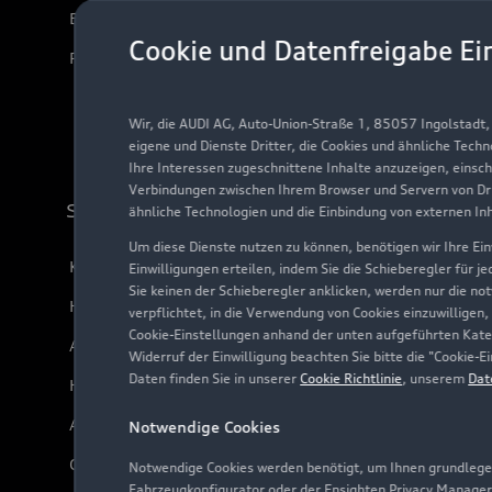
Elektromodelle
Cookie und Datenfreigabe Ei
Plug-in-Hybride
Wir, die AUDI AG, Auto-Union-Straße 1, 85057 Ingolstadt
eigene und Dienste Dritter, die Cookies und ähnliche Tech
Ihre Interessen zugeschnittene Inhalte anzuzeigen, einsc
Verbindungen zwischen Ihrem Browser und Servern von Dri
Support
ähnliche Technologien und die Einbindung von externen In
Um diese Dienste nutzen zu können, benötigen wir Ihre Einw
Kundenservice
Einwilligungen erteilen, indem Sie die Schieberegler für j
Sie keinen der Schieberegler anklicken, werden nur die no
Händlersuche
verpflichtet, in die Verwendung von Cookies einzuwilligen,
Cookie-Einstellungen anhand der unten aufgeführten Kateg
Audi Code
Widerruf der Einwilligung beachten Sie bitte die "Cookie
Daten finden Sie in unserer
Cookie Richtlinie
, unserem
Dat
Häufige Fragen (FAQ)
Audi Online Beratung
Notwendige Cookies
Online-Terminvereinbarung
Notwendige Cookies werden benötigt, um Ihnen grundlegen
Fahrzeugkonfigurator oder der Ensighten Privacy Manager