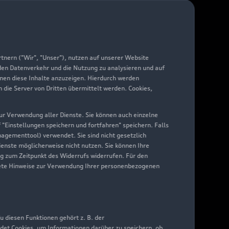
arantie
di digital services
yAudi
nern ("Wir", "Unser"), nutzen auf unserer Website
 den Datenverkehr und die Nutzung zu analysieren und auf
hnen diese Inhalte anzuzeigen. Hierdurch werden
die Server von Dritten übermittelt werden. Cookies,
 zur Verwendung aller Dienste. Sie können auch einzelne
f "Einstellungen speichern und fortfahren" speichern. Falls
nagementtool) verwendet. Sie sind nicht gesetzlich
Dienste möglicherweise nicht nutzen. Sie können Ihre
ng zum Zeitpunkt des Widerrufs widerrufen. Für den
nkrete Hinweise zur Verwendung Ihrer personenbezogenen
 diesen Funktionen gehört z. B. der
det Cookies, um Informationen darüber zu speichern, ob