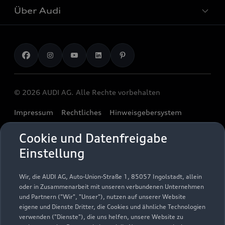
Audi Services
Über Audi
Kundenservice
Finanzierung
Garantie
Händlersuche
Aktionen & Angebote
Unternehmen
Audi digital services
Audi Code
Geschäftskunden
Karriere
myAudi
Häufige Fragen (FAQ)
Investor Relations
© 2026 AUDI AG. Alle Rechte vorbehalten
Audi Online Beratung
Presse & Media Center
Impressum
Rechtliches
Hinweisgebersystem
Online-Terminvereinbarung
Datenschutz
Datenschutzinformation
Cookie-Einstellungen
Servicekontakt
Cookie und Datenfreigabe
Cookie-Richtlinie
Barrierefreiheit
Audi erleben
Einstellung
Digital Services Act
EU Data Act
Bordbuch & Bedienungsanleitungen
Newsletter
Verträge kündigen
Wir, die AUDI AG, Auto-Union-Straße 1, 85057 Ingolstadt, allein
oder in Zusammenarbeit mit unseren verbundenen Unternehmen
1
Ein Service der AUTOHAUSEN® AG, In der Spöck 4, 77656
und Partnern ("Wir", "Unser"), nutzen auf unserer Website
Offenburg in Kooperation mit unseren Audi Partnern.
eigene und Dienste Dritter, die Cookies und ähnliche Technologien
verwenden ("Dienste"), die uns helfen, unsere Website zu