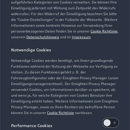
aufgeführten Kategorien von Cookies verwalten. Sie können Ihre
Ersatzmobilität. Die Ersatzmobilität gilt nur in
Einwilligung jederzeit mit Wirkung zum Zeitpunkt des Widerrufs
Zusammenhang mit Leistungen, die durch die Dienstleistung
widerrufen. Für den Widerruf der Einwilligung beachten Sie bitte
abgedeckt werden. Sie wird für einen Tag je Wartung oder
die "Cookie-Einstellungen" in der Fußzeile der Webseite. Weitere
Informationen sowie konkrete Hinweise zur Verwendung Ihrer
Inspektion gewährt.
personenbezogenen Daten finden Sie in unserer
Cookie Richtlinie
,
unserem
Datenschutzhinweis
und im
Impressum
.
5
Dieses Angebot ergänzt die in den Fahrzeugen enthaltene Audi
Anschlussgarantie der AUDI AG, Ingolstadt, um die
Notwendige Cookies
Dienstleistung Inspektion und Verschleiß der Audi Leasing,
Zweigniederlassung der Volkswagen Leasing GmbH,
Notwendige Cookies werden benötigt, um Ihnen grundlegende
Braunschweig. Nur für Audi Werksdienstwagen und Audi
Funktionen während der Nutzung der Webseite zur Verfügung zu
stellen. Zu diesen Funktionen gehört z. B. der
Mietfahrzeuge mit einer Audi Anschlussgarantie bis zu einem
Fahrzeugkonfigurator oder der Ensighten Privacy Manager (unser
Fahrzeugalter von 24 Monaten und 30.000 km
Einwilligungsmanagementtool). Der Ensighten Privacy Manager
Gesamtfahrleistung (Stichtag: Datum der Ummeldung auf den
verwendet Cookies, um Informationen darüber zu speichern, ob
neuen Gebrauchtwagenkunden). Für private und gewerbliche
und wenn ja, für welche Kategorien von Cookies Benutzer ihre
Einzelabnehmer sowie ausge wählte Sonderabnehmer.
Einwilligung erteilt haben. Weitere Informationen zum Ensighten
Privacy Manager, sowie zu Ihren Rechten als betroffene Person
6
Junge Gebrauchtwagen sind ehemalige Audi Mietfahrzeuge
können Sie in unserer
Cookie Richtlinie
nachlesen.
(AMF) oder Audi Werksdienstwagen (WDW) der AUDI AG mit
Performance Cookies
einem Fahrzeugalter von max. 24 Monaten nach