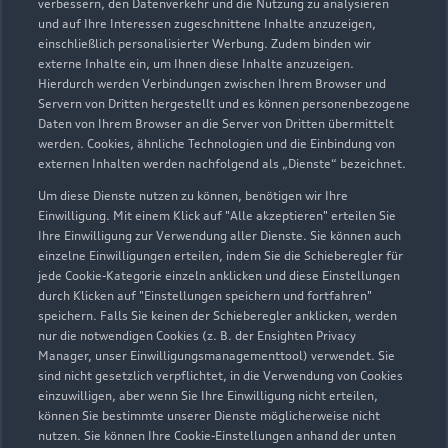
2
Der gezeigte Ankaufswert spiegelt den aktuellen Ankaufswert
verbessern, den Datenverkehr und die Nutzung zu analysieren
und auf Ihre Interessen zugeschnittene Inhalte anzuzeigen,
Ihres Gebrauchten für den Ankauf oder die Inzahlungnahme
einschließlich personalisierter Werbung. Zudem binden wir
durch den Händler wider. Wir nutzen dafür sowohl DAT
externe Inhalte ein, um Ihnen diese Inhalte anzuzeigen.
Marktdaten als auch aktuelle Marktpreise. Der gezeigte Wert
Hierdurch werden Verbindungen zwischen Ihrem Browser und
dient zur Orientierung - Wert beeinflussende
Servern von Dritten hergestellt und es können personenbezogene
Regionalfaktoren, Sonderausstattungen und der individuelle
Daten von Ihrem Browser an die Server von Dritten übermittelt
werden. Cookies, ähnliche Technologien und die Einbindung von
Zustand Ihres Fahrzeugs können hier nicht vollends
externen Inhalten werden nachfolgend als „Dienste“ bezeichnet.
berücksichtigt werden. Aus diesen Gründen kann die
endgültige Bewertung erst nach einer Prüfung des Fahrzeugs
Um diese Dienste nutzen zu können, benötigen wir Ihre
Einwilligung. Mit einem Klick auf "Alle akzeptieren" erteilen Sie
durch den Audi Partner bzw. einen Kfz-Sachverständigen
Ihre Einwilligung zur Verwendung aller Dienste. Sie können auch
erfolgen.
einzelne Einwilligungen erteilen, indem Sie die Schieberegler für
jede Cookie-Kategorie einzeln anklicken und diese Einstellungen
3
Ein Angebot der Audi Leasing, Zweigniederlassung der
durch Klicken auf "Einstellungen speichern und fortfahren"
Volkswagen Leasing GmbH, Gifhorner Str. 57, 38112
speichern. Falls Sie keinen der Schieberegler anklicken, werden
Braunschweig, für Privatkunden und gewerbliche
nur die notwendigen Cookies (z. B. der Ensighten Privacy
Einzelabnehmer.
Manager, unser Einwilligungsmanagementtool) verwendet. Sie
sind nicht gesetzlich verpflichtet, in die Verwendung von Cookies
4
Diese Leistung umfasst den Anspruch auf eine begrenzte
einzuwilligen, aber wenn Sie Ihre Einwilligung nicht erteilen,
können Sie bestimmte unserer Dienste möglicherweise nicht
Übernahme der Kosten bis zu 35 Euro für Ersatzmobilität (z.B.
nutzen. Sie können Ihre Cookie-Einstellungen anhand der unten
Mietwagen). Der Partner entscheidet über die Art der