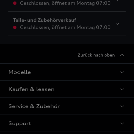
Geschlossen
,
öffnet am
Montag 07:00
Teile- und Zubehörverkauf
Geschlossen
,
öffnet am
Montag 07:00
Zurück nach oben
Modelle
Kaufen & leasen
Alle Modelle
Modelle vergleichen
Service & Zubehör
Neuwagensuche
Elektromodelle
Gebrauchtwagensuche
Support
Saisonale Angebote
Plug-in-Hybride
Gebrauchtwagen