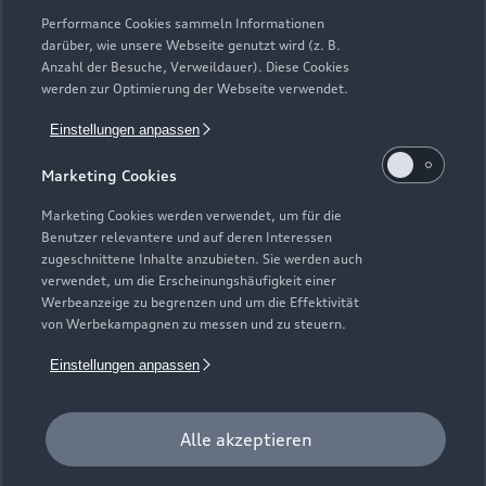
Erstzulassung, die über das Audi Handelsnetz vertrieben
Performance Cookies sammeln Informationen
werden. Ausgenommen hiervon sind händlereigene
darüber, wie unsere Webseite genutzt wird (z. B.
Mietfahrzeuge der Marke Audi, die in der Erstverwendung über
Anzahl der Besuche, Verweildauer). Diese Cookies
werden zur Optimierung der Webseite verwendet.
externe Mietwagengesellschaften wie bspw. EURO-Leasing
GmbH vermietet wurden. Detaillierte Hinweise finden Sie
Einstellungen anpassen
unter https://www.audi.de/junge-gebrauchtwagen.
Marketing Cookies
7
Audi Anschlussgarantie bereits enthalten in Audi
Werksdienstwagen und Audi Mietfahrzeugen gemäß
Marketing Cookies werden verwendet, um für die
Bedingungen der AUDI AG, Ingolstadt.
Benutzer relevantere und auf deren Interessen
zugeschnittene Inhalte anzubieten. Sie werden auch
8
Versicherungsleistungen werden durch den Audi
verwendet, um die Erscheinungshäufigkeit einer
Werbeanzeige zu begrenzen und um die Effektivität
VersicherungsService, Zweigniederlassung der Volkswagen
von Werbekampagnen zu messen und zu steuern.
Versicherungsdienst GmbH, Gifhorner Str. 57, 38112
Braunschweig, vermittelt und von der Volkswagen
Einstellungen anpassen
Autoversicherung AG, Gifhorner Str. 57, 38112 Braunschweig,
als Risikoträger erbracht. Gültig für Privatkunden und
gewerbliche Einzelabnehmer, die einen Pkw (ohne Vermietung)
Alle akzeptieren
zulassen. In Kombination mit Leasing nur für Privatkunden